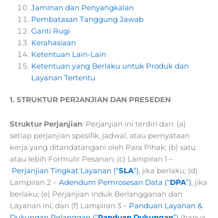
Jaminan dan Penyangkalan
Pembatasan Tanggung Jawab
Ganti Rugi
Kerahasiaan
Ketentuan Lain-Lain
Ketentuan yang Berlaku untuk Produk dan
Layanan Tertentu
1. STRUKTUR PERJANJIAN DAN PRESEDEN
Struktur Perjanjian
: Perjanjian ini terdiri dari: (a)
setiap perjanjian spesifik, jadwal, atau pernyataan
kerja yang ditandatangani oleh Para Pihak; (b) satu
atau lebih Formulir Pesanan; (c) Lampiran 1 –
Perjanjian Tingkat Layanan (“
SLA
”)
, jika berlaku; (d)
Lampiran 2 –
Adendum Pemrosesan Data (“
DPA
”)
, jika
berlaku; (e) Perjanjian Induk Berlangganan dan
Layanan ini; dan (f) Lampiran 3 –
Panduan Layanan &
Dukungan Pelanggan (“
Panduan Dukungan
”)
(hanya