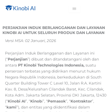
PERJANJIAN INDUK BERLANGGANAN DAN LAYANAN
KINOBI AI UNTUK SELURUH PRODUK DAN LAYANAN
Versi MSA: 02 Januari, 2026
Perjanjian Induk Berlangganan dan Layanan ini
(“
Perjanjian
”) dibuat dan ditandatangani oleh dan
antara
PT Kinobi Technologies Indonesia,
suatu
perseroan terbatas yang didirikan menurut hukum
Negara Republik Indonesia, berkedudukan di South
Quarter Building Tower C Level 10, Jalan R.A. Kartini
Kav. 8, Desa/Kelurahan Cilandak Barat, Kec. Cilandak,
Kota Adm. Jakarta Selatan, Provinsi DKI Jakarta, 12430
(“
Kinobi AI
”, “
Kinob
i”, “
Pemasok
”, “
Kontraktor
”,
“
kami
”), dan entitas yang diidentifikasi dalam