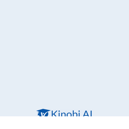
Platform untuk digitalisasi pusat karier
seluruh Perguruan Tinggi di Indonesia